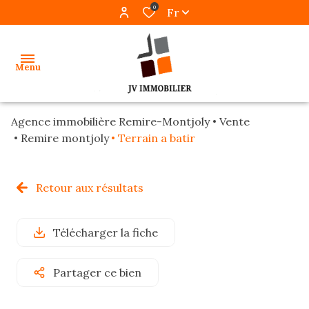
0
Fr
Menu
Agence immobilière Remire-Montjoly
Vente
accueil
Remire montjoly
Terrain a batir
ventes
Retour aux résultats
locations
gestion
Télécharger la fiche
programmes
Partager ce bien
neufs
alerte