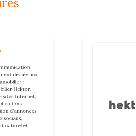
ires
o
ommunication
ement dédiée aux
mmobilier :
bilier Hektor,
 sites Internet,
plications
usion d'annonces
x sociaux,
t naturel et