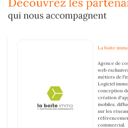
découvrez les partena
e-
qui nous accompagnent
mail
estimation
contact
La boite imm
Agence de c
web exclusiv
métiers de l'i
Logiciel immo
conception de
création d'ap
mobiles, diff
sur les réseau
référencemen
commercial.