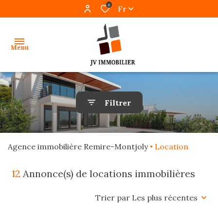
0
Fr
Menu
accueil
Filtrer
ventes
locations
Agence immobilière Remire-Montjoly
Location
gestion
12
Annonce(s) de locations immobilières
programmes
neufs
Trier par Les plus récentes
alerte