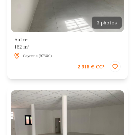
3 photos
Autre
162 m²
Cayenne (97300)
2 916 € CC*