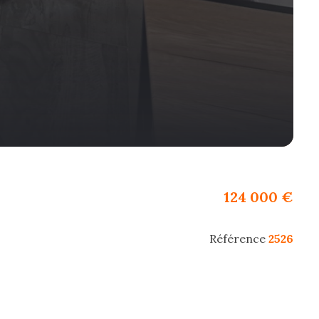
124 000 €
Référence
2526