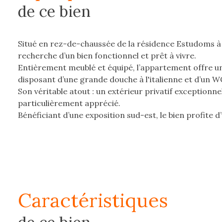
de ce bien
Situé en rez-de-chaussée de la résidence Estudoms à C
recherche d’un bien fonctionnel et prêt à vivre.
Entièrement meublé et équipé, l’appartement offre un
disposant d’une grande douche à l'italienne et d’un 
Son véritable atout : un extérieur privatif exception
particulièrement apprécié.
Bénéficiant d’une exposition sud-est, le bien profite 
Le studio est vendu entièrement équipé avec :
- Un four chaleur tournante
- Un micro-ondes
- Un combiné lave-linge / sèche-linge
- Un lit 140x190
- Un dressing
caractéristiques
- Une vaisselle complèt
- Un barbecue extérieur.
Une place de parking privative complète le bien.