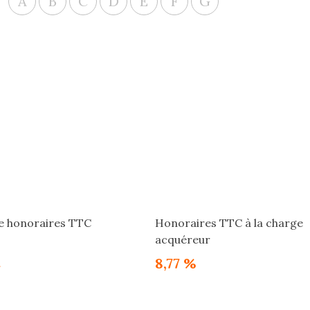
A
B
C
D
E
F
G
te honoraires TTC
Honoraires TTC à la charge
acquéreur
€
8,77 %