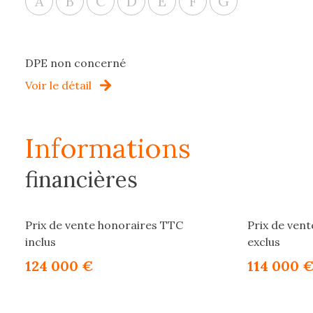
A
B
C
D
E
F
G
DPE non concerné
Voir le détail
informations
financières
Prix de vente honoraires TTC
Prix de ven
inclus
exclus
124 000 €
114 000 