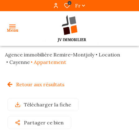
0
Fr
Menu
Agence immobilière Remire-Montjoly
Location
accueil
Cayenne
Appartement
ventes
Retour aux résultats
locations
gestion
Télécharger la fiche
programmes
Partager ce bien
neufs
alerte