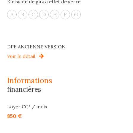
Emission de gaz à effet de serre
A
B
C
D
E
F
G
DPE ANCIENNE VERSION
Voir le détail
informations
financières
Loyer CC* / mois
850 €