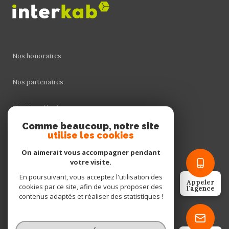
Nos honoraires
Nos partenaires
Mentions légales
Comme beaucoup, notre site
utilise les cookies
Admin
On aimerait vous accompagner pendant
Politique RGPD
votre visite.
En poursuivant, vous acceptez l'utilisation des
Appeler
cookies par ce site, afin de vous proposer des
Cookies
l'agence
contenus adaptés et réaliser des statistiques !
© 2026 | Tous droits réservés