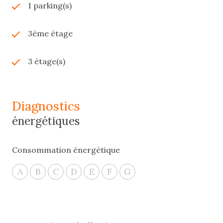
1 parking(s)
3ème étage
3 étage(s)
diagnostics
énergétiques
Consommation énergétique
A
B
C
D
E
F
G